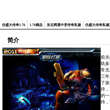
仿盛大传奇1.76
1.76精品
东北网通中变传奇私服
仿盛大传奇私服
简介
婚
前夫
轨多
常无
三年
了孩
持，
的一
待，