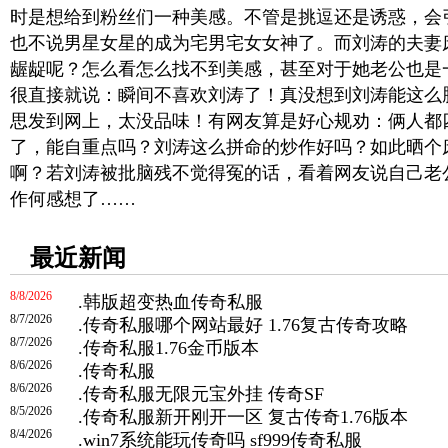
时是想给到粉丝们一种美感。不管是挑逗还是诱惑，会
也不说男星女星的成为宅男宅女女神了。而刘涛的夫妻
龌龊呢？怎么看怎么找不到美感，甚至对于她老公也是
很直接就说：瞬间不喜欢刘涛了！真没想到刘涛能这么
思发到网上，太没品味！有网友算是好心规劝：俩人都
了，能自重点吗？刘涛这么拼命的炒作好吗？如此晒个
啊？若刘涛被批脑残不觉得冤的话，看着网友说自己老
作何感想了……
最近新闻
8/8/2026
.
韩版超变热血传奇私服
8/7/2026
.
传奇私服哪个网站最好 1.76复古传奇攻略
8/7/2026
.
传奇私服1.76金币版本
8/6/2026
.
传奇私服
8/6/2026
.
传奇私服无限元宝外挂 传奇SF
8/5/2026
.
传奇私服新开刚开一区 复古传奇1.76版本
8/4/2026
.
win7系统能玩传奇吗 sf999传奇私服