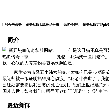
1.80合击传奇
传奇私服1.80极品合击
无忧传奇3
传奇私服万能pk
简介
但是这只猫还真是可爱
宠物，我妈妈一直用这个
软，心软的人养宠物会容易伤到自己。
家住济南市经五小纬六的秦老太如今已是75岁高龄
最近却被一纸证明搞得身心俱疲。“我老伴去世了，我
公证处需要提供我公婆的死亡证明。他们上世纪逃荒到马
国外去世，如今我们去哪里开这份证明呢?”（《济南时报
最近新闻