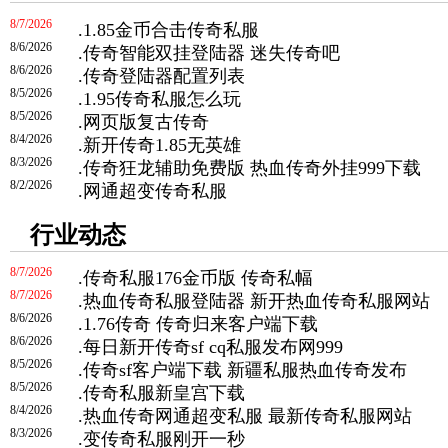
8/7/2026
.
1.85金币合击传奇私服
8/6/2026
.
传奇智能双挂登陆器 迷失传奇吧
8/6/2026
.
传奇登陆器配置列表
8/5/2026
.
1.95传奇私服怎么玩
8/5/2026
.
网页版复古传奇
8/4/2026
.
新开传奇1.85无英雄
8/3/2026
.
传奇狂龙辅助免费版 热血传奇外挂999下载
8/2/2026
.
网通超变传奇私服
行业动态
8/7/2026
.
传奇私服176金币版 传奇私幅
8/7/2026
.
热血传奇私服登陆器 新开热血传奇私服网站
8/6/2026
.
1.76传奇 传奇归来客户端下载
8/6/2026
.
每日新开传奇sf cq私服发布网999
8/5/2026
.
传奇sf客户端下载 新疆私服热血传奇发布
8/5/2026
.
传奇私服新皇宫下载
8/4/2026
.
热血传奇网通超变私服 最新传奇私服网站
8/3/2026
.
变传奇私服刚开一秒