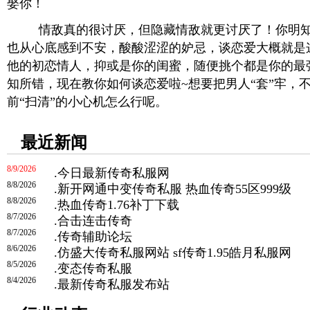
娶你！
情敌真的很讨厌，但隐藏情敌就更讨厌了！你明知
也从心底感到不安，酸酸涩涩的妒忌，谈恋爱大概就是
他的初恋情人，抑或是你的闺蜜，随便挑个都是你的最
知所错，现在教你如何谈恋爱啦~想要把男人“套”牢，
前“扫清”的小心机怎么行呢。
最近新闻
8/9/2026
.
今日最新传奇私服网
8/8/2026
.
新开网通中变传奇私服 热血传奇55区999级
8/8/2026
.
热血传奇1.76补丁下载
8/7/2026
.
合击连击传奇
8/7/2026
.
传奇辅助论坛
8/6/2026
.
仿盛大传奇私服网站 sf传奇1.95皓月私服网
8/5/2026
.
变态传奇私服
8/4/2026
.
最新传奇私服发布站