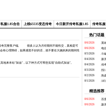
私服1.85合击
上线65535变态传奇
今日新开传奇私服1.85
传奇私服1
热门话题
8/6/2026
.
英
很多人认为月经期间不能性交，真相是可
8/6/2026
.
电
会有心理障碍，如果感觉不好的话，就不要在大姨妈来的期间性
8/5/2026
.
斗破
8/4/2026
.
新开
地来本站“加油”，以下种方式可帮您实现“自助式加油”。
8/4/2026
.
传奇
8/3/2026
.
找1
8/2/2026
.
热
8/1/2026
.
18
精选推荐
8/6/2026
.
百
8/6/2026
.
新