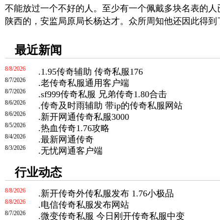
不能放过一个不好的人。至少有一个佩戴多块名表的人
陕西的，安监局原局长杨达才。众所周知他还因此得到了
最近新闻
8/8/2026
.
1.95传奇辅助 传奇私服176
8/7/2026
.
老传奇私服通用客户端
8/7/2026
.
sf999传奇私服 兄弟传奇1.80合击
8/6/2026
.
传奇及时雨辅助 带ip的传奇私服网站
8/6/2026
.
新开网通传奇私服3000
8/5/2026
.
热血传奇1.76攻略
8/4/2026
.
最新网通传奇
8/3/2026
.
无忧网通客户端
行业动态
8/8/2026
.
新开传奇外传私服发布 1.76小极品
8/8/2026
.
电信传奇私服发布网站
8/7/2026
.
微变传奇私服 今日刚开传奇私服中变