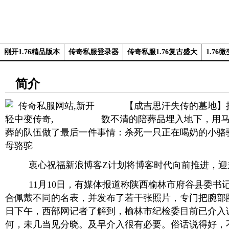
刚开1.76精品版本
传奇私服登录器
传奇私服1.76复古盛大
1.76
简介
【成吉思汗失传的墓地】把
数不清的陪葬品埋入地下，用
葬的队伍做了最后一件事情：杀死一只正在喝奶的小骆
母骆驼
衷心祝福新浪博客Z计划将博客时代向前推进，迎
11月10日，有媒体报道称陕西榆林市府谷县委书
合佩戴不同的名表，并发布了若干张照片，专门把腕部圈
日下午，西部网记者了解到，榆林市纪检委目前已介入
何，未几当见分晓。及早介入很有必要。俗话说得好，