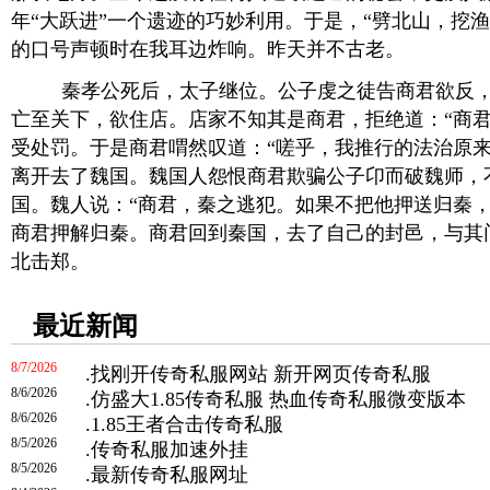
年“大跃进”一个遗迹的巧妙利用。于是，“劈北山，挖
的口号声顿时在我耳边炸响。昨天并不古老。
秦孝公死后，太子继位。公子虔之徒告商君欲反，
亡至关下，欲住店。店家不知其是商君，拒绝道：“商
受处罚。于是商君喟然叹道：“嗟乎，我推行的法治原来
离开去了魏国。魏国人怨恨商君欺骗公子卬而破魏师，
国。魏人说：“商君，秦之逃犯。如果不把他押送归秦，
商君押解归秦。商君回到秦国，去了自己的封邑，与其
北击郑。
最近新闻
8/7/2026
.
找刚开传奇私服网站 新开网页传奇私服
8/6/2026
.
仿盛大1.85传奇私服 热血传奇私服微变版本
8/6/2026
.
1.85王者合击传奇私服
8/5/2026
.
传奇私服加速外挂
8/5/2026
.
最新传奇私服网址