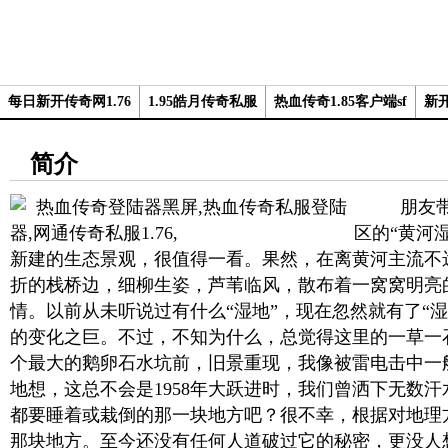
每日新开传奇网1.76
1.95皓月传奇私服
热血传奇1.85客户端sf
新开
简介
朋友带我
区的“黄河
新建的生态景观，很值得一看。果然，在离黄河主流不
折的栈桥边，细柳生姿，芦苇临风，散布着一窝窝明亮
情。以前从未听说过有什么“湿地”，现在忽然就有了“
的变化之巨。不过，不知为什么，总觉得这里的一草一
个最大的鹅卵石水坑前，旧景重现，我像被雷电击中一
地想，这总不会是1958年大跃进时，我们曾洒下无数
都要睡着或栽倒的那一块地方吧？很不幸，根据对地理
那块地方。至今还没有任何人道破过它的秘密，更没人想