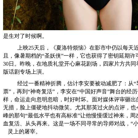
是生对了时候啊。
上映25天后，《夏洛特烦恼》在影市中仍以每天近
且，像暑期档的“圣妖侠”一样，它也获得了密钥延期许
30日。昨晚，在地质礼堂开心麻花剧场，四家片方共同
版话剧专场上演。
经过一番精神折腾，估计李安要被动减肥了：从“导
票”，再到“神奇复活”，李安在“中国好声音”舞台的经
样，命运走向忽明忽暗，时好时坏。面对媒体评审砸出
无措，脸上僵硬地抖动微笑。尤其那英过火的点评，也
峰的那句“最低水平也有高标准”让他慢慢缓过神来，周杰
血复活、从头再来。这是一场不同寻常的导师对战，“小
灵上的屠宰。