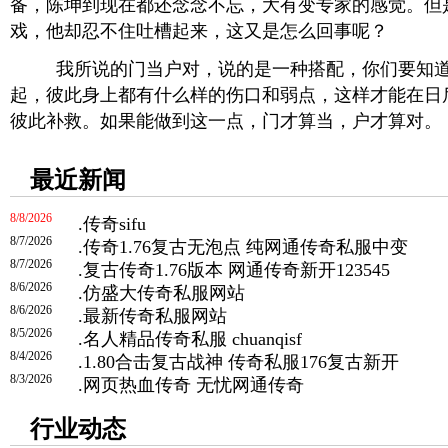
备，陈坤到现在都还念念不忘，大有变专家的感觉。但
戏，他却忍不住吐槽起来，这又是怎么回事呢？
我所说的门当户对，说的是一种搭配，你们要知道
起，彼此身上都有什么样的伤口和弱点，这样才能在日
彼此补救。如果能做到这一点，门才算当，户才算对。
最近新闻
8/8/2026
.
传奇sifu
8/7/2026
.
传奇1.76复古无泡点 纯网通传奇私服中变
8/7/2026
.
复古传奇1.76版本 网通传奇新开123545
8/6/2026
.
仿盛大传奇私服网站
8/6/2026
.
最新传奇私服网站
8/5/2026
.
名人精品传奇私服 chuanqisf
8/4/2026
.
1.80合击复古战神 传奇私服176复古新开
8/3/2026
.
网页热血传奇 无忧网通传奇
行业动态