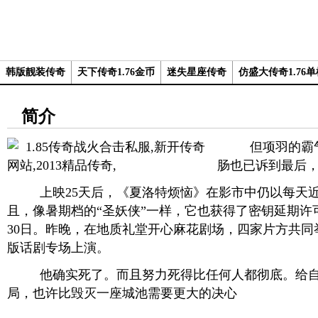
韩版靓装传奇
天下传奇1.76金币
迷失星座传奇
仿盛大传奇1.76
简介
但项羽的霸气
肠也已诉到最后
上映25天后，《夏洛特烦恼》在影市中仍以每天近
且，像暑期档的“圣妖侠”一样，它也获得了密钥延期许
30日。昨晚，在地质礼堂开心麻花剧场，四家片方共同
版话剧专场上演。
他确实死了。而且努力死得比任何人都彻底。给自
局，也许比毁灭一座城池需要更大的决心